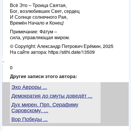
Всё Это – Троица Святая,
Бог, возлюбивших Свет, сердец
И Солнце солнечного Рая,
Времён Начало и Конец!
Примечание: Фа́тум –
сила, управляющая миром.
© Copyright: Александр Петрович Ерёмин, 2025
На сайте автора: https://stihi.date/13509
-
0
Другие записи этого автора:
Эхо Авроры ...
Демократия до смуты доведёт ...
Дух мирен. Прп. Серафиму
Саровскому. ...
Вор Победы ...