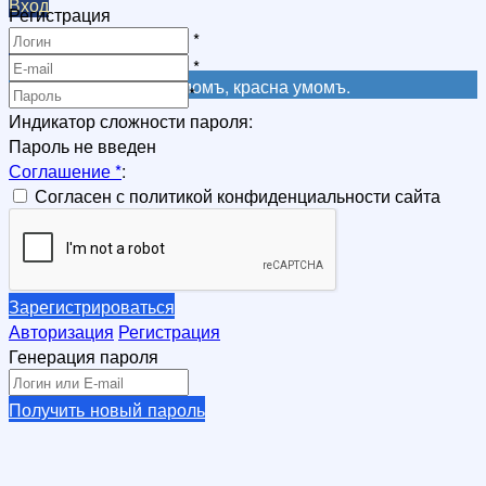
Вход
Регистрация
Регистрация
*
Регистрация
*
Не красна книга письмомъ, красна умомъ.
*
Индикатор сложности пароля:
Пароль не введен
Соглашение
*
:
Согласен с политикой конфиденциальности сайта
Зарегистрироваться
Авторизация
Регистрация
Генерация пароля
Получить новый пароль