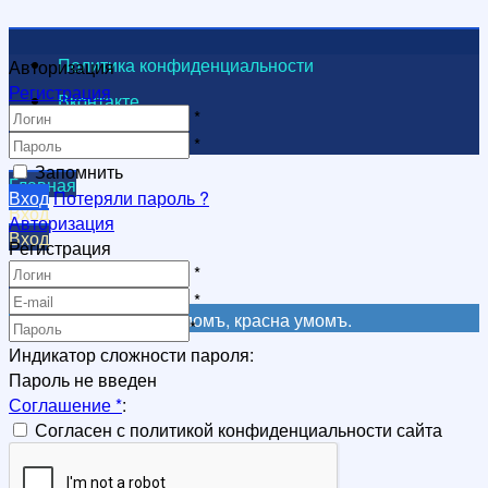
Политика конфиденциальности
Авторизация
Регистрация
Вконтакте
*
Видеоканал
*
Запомнить
Главная
Вход
Потеряли пароль ?
Вход
Авторизация
Вход
Регистрация
Регистрация
*
Регистрация
*
Не красна книга письмомъ, красна умомъ.
*
Индикатор сложности пароля:
Пароль не введен
Соглашение
*
:
Согласен с политикой конфиденциальности сайта