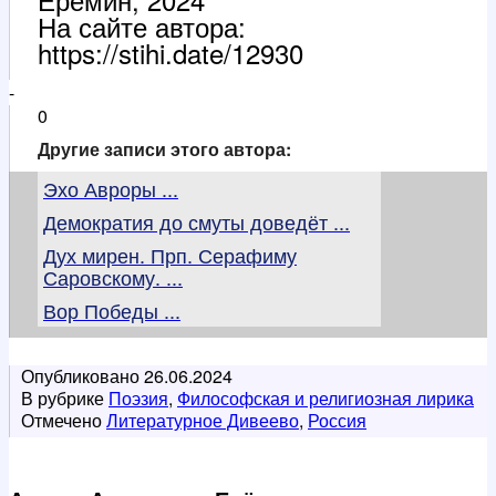
На сайте автора:
https://stihi.date/12930
-
0
Другие записи этого автора:
Эхо Авроры ...
Демократия до смуты доведёт ...
Дух мирен. Прп. Серафиму
Саровскому. ...
Вор Победы ...
Опубликовано
26.06.2024
В рубрике
Поэзия
,
Философская и религиозная лирика
Отмечено
Литературное Дивеево
,
Россия