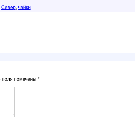
,
Север
,
чайки
е поля помечены
*