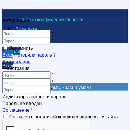
Политика конфиденциальности
Авторизация
Регистрация
Вконтакте
*
Видеоканал
*
Запомнить
Главная
Вход
Потеряли пароль ?
Вход
Авторизация
Вход
Регистрация
Регистрация
*
Регистрация
*
Не красна книга письмомъ, красна умомъ.
*
Индикатор сложности пароля:
Пароль не введен
Соглашение
*
:
Согласен с политикой конфиденциальности сайта