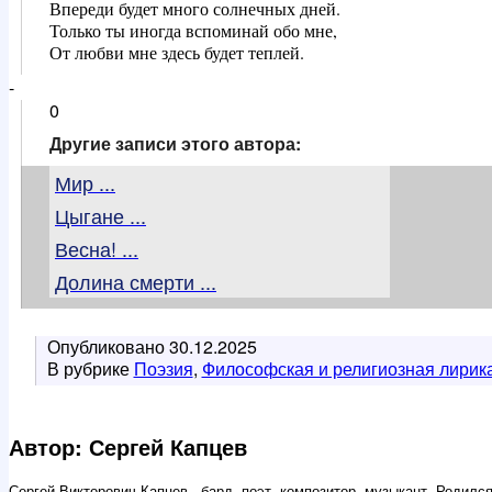
Впереди будет много солнечных дней.

Только ты иногда вспоминай обо мне,

От любви мне здесь будет теплей.
-
0
Другие записи этого автора:
Мир ...
Цыгане ...
Весна! ...
Долина смерти ...
Опубликовано
30.12.2025
В рубрике
Поэзия
,
Философская и религиозная лирик
Автор: Сергей Капцев
Сергей Викторович Капцев - бард, поэт, композитор, музыкант. Родился