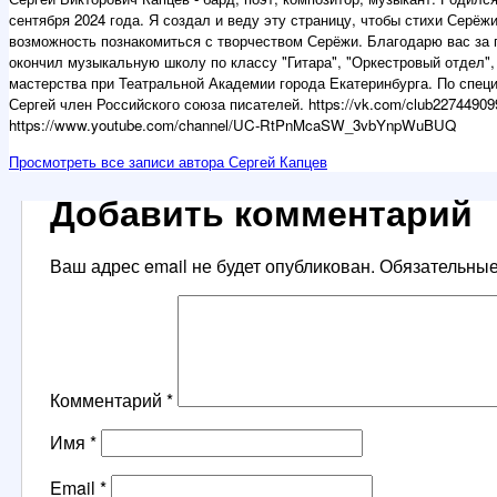
сентября 2024 года. Я создал и веду эту страницу, чтобы стихи Серё
возможность познакомиться с творчеством Серёжи. Благодарю вас за 
окончил музыкальную школу по классу "Гитара", "Оркестровый отдел", 
мастерства при Театральной Академии города Екатеринбурга. По специ
Сергей член Российского союза писателей. https://vk.com/club227449099 
https://www.youtube.com/channel/UC-RtPnMcaSW_3vbYnpWuBUQ
Просмотреть все записи автора Сергей Капцев
Добавить комментарий
Ваш адрес email не будет опубликован.
Обязательны
Комментарий
*
Имя
*
Email
*