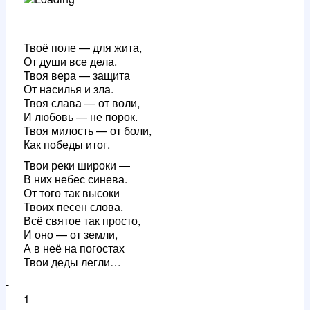
Твоё поле — для жита,
От души все дела.
Твоя вера — защита
От насилья и зла.
Твоя слава — от воли,
И любовь — не порок.
Твоя милость — от боли,
Как победы итог.
Твои реки широки —
В них небес синева.
От того так высоки
Твоих песен слова.
Всё святое так просто,
И оно — от земли,
А в неё на погостах
Твои деды легли…
-
1