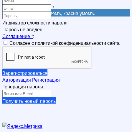
*
Регистрация
*
Не красна книга письмомъ, красна умомъ.
*
Индикатор сложности пароля:
Пароль не введен
Соглашение
*
:
Согласен с политикой конфиденциальности сайта
Зарегистрироваться
Авторизация
Регистрация
Генерация пароля
Получить новый пароль