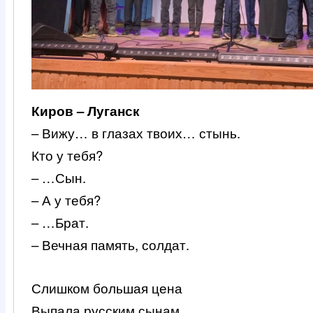
Киров – Луганск
– Вижу… в глазах твоих… стынь.
Кто у тебя?
– …Сын.
– А у тебя?
– …Брат.
– Вечная память, солдат.
Слишком большая цена
Выпала русским сынам…