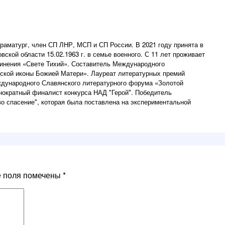
 драматург, член СП ЛНР, МСП и СП России. В 2021 году принята в
ской области 15.02.1963 г. в семье военного. С 11 лет проживает
динения «Свете Тихий». Составитель Международного
ской иконы Божией Матери». Лауреат литературных премий
ждународного Славянского литературного форума «Золотой
днократный финалист конкурса НАД "Герой". Победитель
во спасение", которая была поставлена на экспериментальной
е поля помечены
*