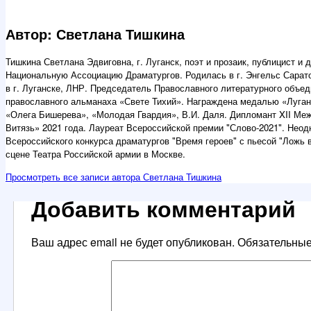
Автор: Светлана Тишкина
Тишкина Светлана Эдвиговна, г. Луганск, поэт и прозаик, публицист и
Национальную Ассоциацию Драматургов. Родилась в г. Энгельс Саратов
в г. Луганске, ЛНР. Председатель Православного литературного объе
православного альманаха «Свете Тихий». Награждена медалью «Луган
«Олега Бишерева», «Молодая Гвардия», В.И. Даля. Дипломант XII Ме
Витязь» 2021 года. Лауреат Всероссийской премии "Слово-2021". Нео
Всероссийского конкурса драматургов "Время героев" с пьесой "Ложь 
сцене Театра Российской армии в Москве.
Просмотреть все записи автора Светлана Тишкина
Добавить комментарий
Ваш адрес email не будет опубликован.
Обязательны