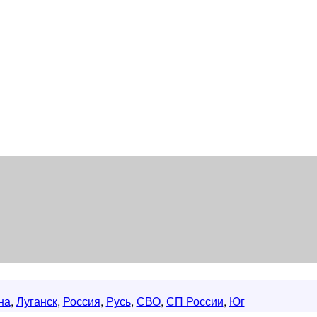
на
,
Луганск
,
Россия
,
Русь
,
СВО
,
СП России
,
Юг