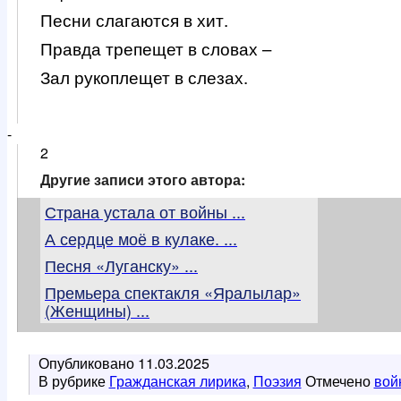
Песни слагаются в хит.
Правда трепещет в словах –
Зал рукоплещет в слезах.
-
2
Другие записи этого автора:
Страна устала от войны ...
А сердце моё в кулаке. ...
Песня «Луганску» ...
Премьера спектакля «Яралылар»
(Женщины) ...
Опубликовано
11.03.2025
В рубрике
Гражданская лирика
,
Поэзия
Отмечено
вой