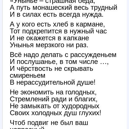
А путь монашеский весь трудный
И в силах есть всегда нужда.
А у кого есть хлеб в кармане,
Тот подкрепится в нужный час
И не окажется в капкане
Унынья мерзкого ни раз.
Всё надо делать с рассужденьем
И послушанье, в том числе …,
И чёрствость не скрывать
смиреньем
В нерассудительной душе!
Не экономить на голодных,
Стремлений ради и благих,
Не замыкать от худородных
Своих холодных душ глухих!
Чтоб подвиг не был ваш
напрасный