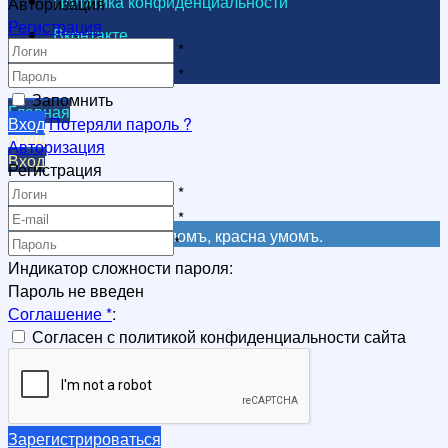
Политика конфиденциальности
Авторизация
Регистрация
Вконтакте
*
Видеоканал
*
Запомнить
Главная
Вход
Потеряли пароль ?
Вход
Авторизация
Вход
Регистрация
Регистрация
*
Регистрация
*
Не красна книга письмомъ, красна умомъ.
*
Индикатор сложности пароля:
Пароль не введен
Соглашение
*
:
Согласен с политикой конфиденциальности сайта
Зарегистрироваться