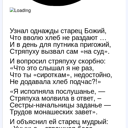
Узнал однажды старец Божий,
Что вволю хлеб не раздают …
И в день для путника пригожий,
Стряпуху вызвал сам «на суд».
И вопросил стряпуху скорбно:
«Что это слышал я не раз,
Что ты «сироткам», недостойно,
Не додавала хлеб подчас?!»
«Я исполняла послушанье, —
Стряпуха молвила в ответ, –
Сестры-начальницы заданье —
Трудов монашеских завет».
И объяснил ей старец мудрый:
«Унынье – страшная беда,