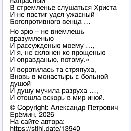
В стремленье слушаться Христа
И не постиг удел ужасный
Богопротивного венца …
Но зрю – не внемлешь
вразумленью
И рассужденью моему …,
И я, не склонен ко прощенью
И оправданью, потому.»
И воротилась та стряпуха,
Вновь в монастырь с больной
душой
И душу мучила разруха …,
И отошла вскорь в мир иной.
© Copyright: Александр Петрович
Ерёмин, 2026
На сайте автора:
https://stihi.date/13940