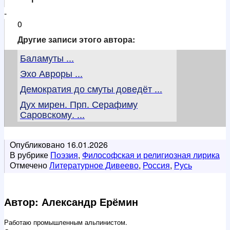
-
0
Другие записи этого автора:
Баламуты ...
Эхо Авроры ...
Демократия до смуты доведёт ...
Дух мирен. Прп. Серафиму
Саровскому. ...
Опубликовано
16.01.2026
В рубрике
Поэзия
,
Философская и религиозная лирика
Отмечено
Литературное Дивеево
,
Россия
,
Русь
Автор: Александр Ерёмин
Работаю промышленным альпинистом.