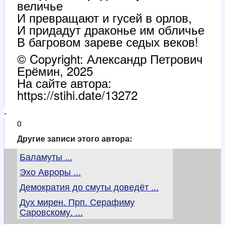
величье
И превращают и гусей в орлов,
И придадут драконье им обличье
В багровом зареве седых веков!
© Copyright: Александр Петрович
Ерёмин, 2025
На сайте автора:
https://stihi.date/13272
-
0
Другие записи этого автора:
Баламуты ...
Эхо Авроры ...
Демократия до смуты доведёт ...
Дух мирен. Прп. Серафиму
Саровскому. ...