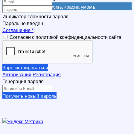
*
Не красна книга письмомъ, красна умомъ.
*
Индикатор сложности пароля:
Пароль не введен
Соглашение
*
:
Согласен с политикой конфиденциальности сайта
Зарегистрироваться
Авторизация
Регистрация
Генерация пароля
Получить новый пароль