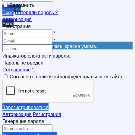
Запомнить
Главная
Вход
Потеряли пароль ?
Вход
Авторизация
Вход
Регистрация
Регистрация
*
Регистрация
*
Не красна книга письмомъ, красна умомъ.
*
Индикатор сложности пароля:
Пароль не введен
Соглашение
*
:
Согласен с политикой конфиденциальности сайта
Зарегистрироваться
Авторизация
Регистрация
Генерация пароля