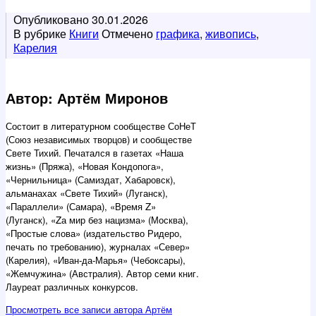
Опубликовано
30.01.2026
В рубрике
Книги
Отмечено
графика
,
живопись
,
Карелия
Автор: Артём Миронов
Состоит в литературном сообществе СоНеТ
(Союз независимых творцов) и сообществе
Свете Тихий. Печатался в газетах «Наша
жизнь» (Пряжа), «Новая Кондопога»,
«Чернильница» (Самиздат, Хабаровск),
альманахах «Свете Тихий» (Луганск),
«Параллели» (Самара), «Время Z»
(Луганск), «Zа мир без нацизма» (Москва),
«Простые слова» (издательство Ридеро,
печать по требованию), журналах «Север»
(Карелия), «Иван-да-Марья» (Чебоксары),
«Жемчужина» (Австралия). Автор семи книг.
Лауреат различных конкурсов.
Просмотреть все записи автора Артём