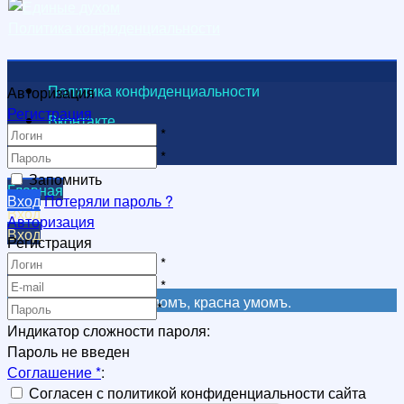
Политика конфиденциальности
Политика конфиденциальности
Авторизация
Регистрация
Вконтакте
*
Видеоканал
*
Запомнить
Главная
Вход
Потеряли пароль ?
Вход
Авторизация
Вход
Регистрация
Регистрация
*
Регистрация
*
Не красна книга письмомъ, красна умомъ.
*
Индикатор сложности пароля:
Пароль не введен
Соглашение
*
:
Согласен с политикой конфиденциальности сайта