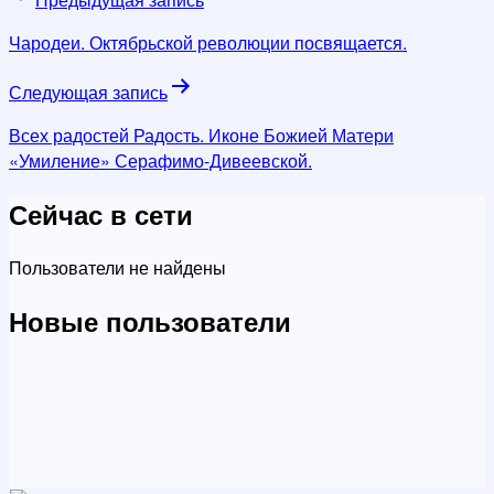
по
Чародеи. Октябрьской революции посвящается.
записям
Следующая запись
Всех радостей Радость. Иконе Божией Матери
«Умиление» Серафимо-Дивеевской.
Сейчас в сети
Пользователи не найдены
Новые пользователи