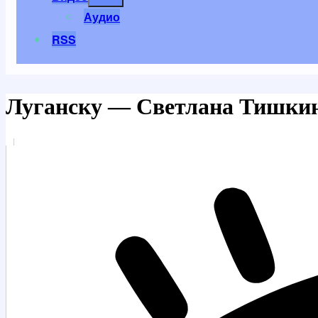
меню
Аудио
RSS
Луганску — Светлана Тишки