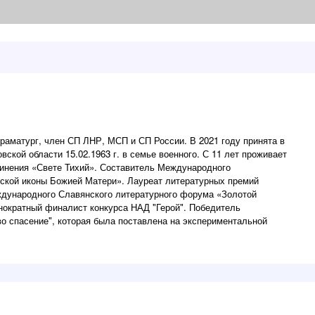
 драматург, член СП ЛНР, МСП и СП России. В 2021 году принята в
ской области 15.02.1963 г. в семье военного. С 11 лет проживает
динения «Свете Тихий». Составитель Международного
ской иконы Божией Матери». Лауреат литературных премий
ждународного Славянского литературного форума «Золотой
днократный финалист конкурса НАД "Герой". Победитель
во спасение", которая была поставлена на экспериментальной