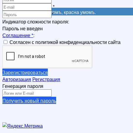
Регистрация
*
Не красна книга письмомъ, красна умомъ.
*
Индикатор сложности пароля:
Пароль не введен
Соглашение
*
:
Согласен с политикой конфиденциальности сайта
Зарегистрироваться
Авторизация
Регистрация
Генерация пароля
Получить новый пароль