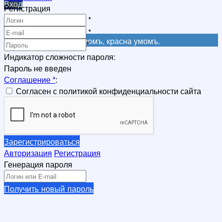
Вход
Регистрация
Регистрация
*
Регистрация
*
Не красна книга письмомъ, красна умомъ.
*
Индикатор сложности пароля:
Пароль не введен
Соглашение
*
:
Согласен с политикой конфиденциальности сайта
Зарегистрироваться
Авторизация
Регистрация
Генерация пароля
Получить новый пароль