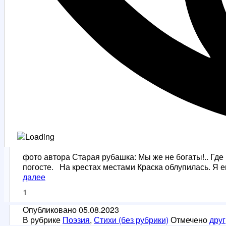
фото автора Старая рубашка: Мы же не богаты!.. Где
погосте. На крестах местами Краска облупилась. Я
Кольке
далее
и
1
Сашке
Опубликовано
05.08.2023
В рубрике
Поэзия
,
Стихи (без рубрики)
Отмечено
друг