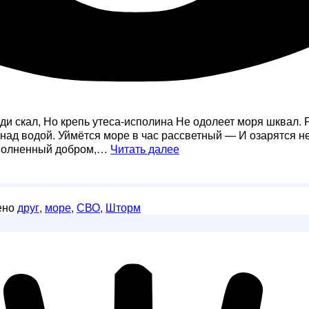
и скал, Но крепь утеса-исполина Не одолеет моря шквал. 
 над водой. Уймётся море в час рассветный — И озарятся н
Другу
наполненный добром,…
Читать далее
ено
друг
,
море
,
СВО
,
Шторм