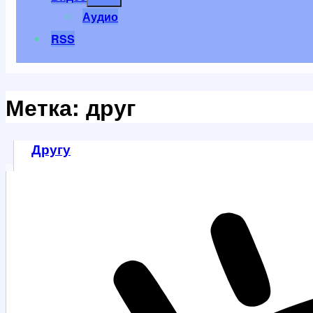
меню
Аудио
RSS
Метка:
друг
Другу