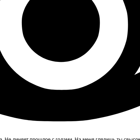
ока, Не линяет прошлое с годами. На меня глядишь ты свыс