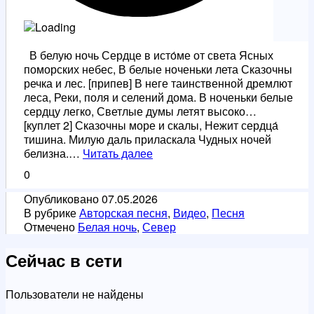
В белую ночь Сердце в исто́ме от света Ясных
поморских небес, В белые ноченьки лета Сказочны
речка и лес. [припев] В неге таинственной дремлют
леса, Реки, поля и селений дома. В ноченьки белые
сердцу легко, Светлые думы летят высоко…
[куплет 2] Сказочны море и скалы, Нежит сердца́
тишина. Милую даль приласкала Чудных ночей
В
белизна.…
Читать далее
белую
0
ночь
Опубликовано
07.05.2026
В рубрике
Авторская песня
,
Видео
,
Песня
Отмечено
Белая ночь
,
Север
Сейчас в сети
Пользователи не найдены