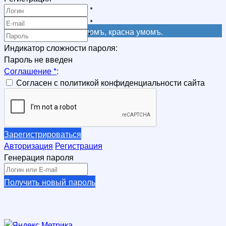
Регистрация
*
Регистрация
*
Не красна книга письмомъ, красна умомъ.
*
Индикатор сложности пароля:
Пароль не введен
Соглашение
*
:
Согласен с политикой конфиденциальности сайта
Зарегистрироваться
Авторизация
Регистрация
Генерация пароля
Получить новый пароль