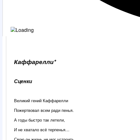
Каффарелли*
Сценки
Великий гений Каффарелли
Пожертвовал всем ради пенья.
А годы быстро так летели,
И не хватало всё терпенья…
Свою он жизнь не мог устроить,