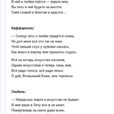
В ней о любви поётся ― верьте мне,
Вы петь в ней будете на высоте,
Сияя славой и блистая в красоте…
Каффарелли:
―
Скопцу петь о любви придётся снова,
Но для меня всё это так не ново.
Чтоб пеньем слух у публики ласкать,
Как много в жертву мне пришлось отдать.
Всё на алтарь искусства положив,
Одним искусством я теперь лишь жив.
Всё ради голоса, всё ради пенья.
О дай, Всевышний Боже, мне терпенья.
Гендель:
―
Напрасных жертв в искусстве не бывает.
И имя ваше в Лету всё ж не канет.
Пожертвовав на свете даже всем,