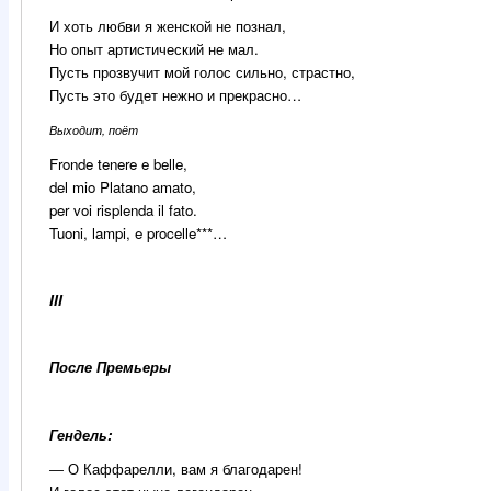
И хоть любви я женской не познал,
Но опыт артистический не мал.
Пусть прозвучит мой голос сильно, страстно,
Пусть это будет нежно и прекрасно…
Выходит
,
поёт
Fronde tenere e belle,
del mio Platano amato,
per voi risplenda il fato.
Tuoni, lampi, e procelle***…
III
После
Премьеры
Гендель:
―
О Каффарелли, вам я благодарен!