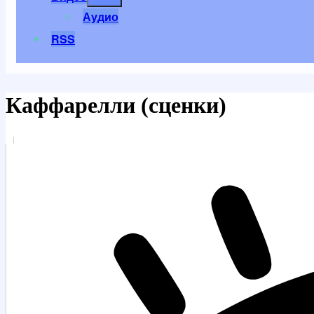
меню
Аудио
RSS
Каффарелли (сценки)