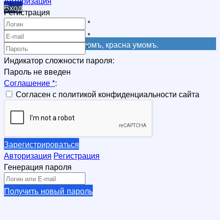
Авторизация
Вход
Регистрация
Регистрация
*
Регистрация
*
Не красна книга письмомъ, красна умомъ.
*
Индикатор сложности пароля:
Пароль не введен
Соглашение
*
:
Согласен с политикой конфиденциальности сайта
Зарегистрироваться
Авторизация
Регистрация
Генерация пароля
Получить новый пароль