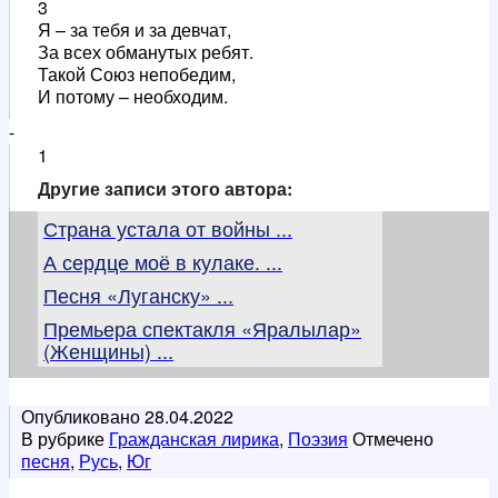
3
Я – за тебя и за девчат,
За всех обманутых ребят.
Такой Союз непобедим,
И потому – необходим.
-
1
Другие записи этого автора:
Страна устала от войны ...
А сердце моё в кулаке. ...
Песня «Луганску» ...
Премьера спектакля «Яралылар»
(Женщины) ...
Опубликовано
28.04.2022
В рубрике
Гражданская лирика
,
Поэзия
Отмечено
песня
,
Русь
,
Юг