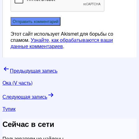
Этот сайт использует Akismet для борьбы со
спамом.
Узнайте, как обрабатываются ваши
данные комментариев
.
Навигация
Предыдущая запись
по
Ока (V часть)
записям
Следующая запись
Тупик
Сейчас в сети
Пользователи не найдены