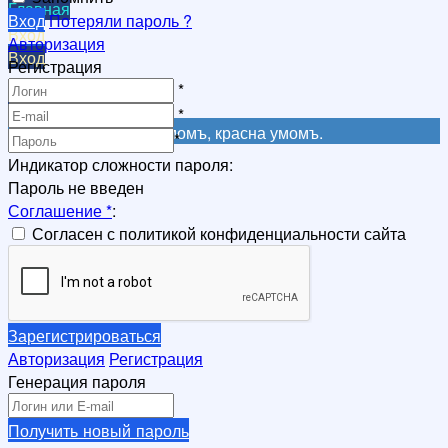
Главная
Вход
Потеряли пароль ?
Вход
Авторизация
Вход
Регистрация
Регистрация
*
Регистрация
*
Не красна книга письмомъ, красна умомъ.
*
Индикатор сложности пароля:
Пароль не введен
Соглашение
*
:
Согласен с политикой конфиденциальности сайта
Зарегистрироваться
Авторизация
Регистрация
Генерация пароля
Получить новый пароль