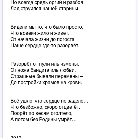
Но всегда средь оргий и разбоя
Лад струился нашей старины.
Видели мы то, что было просто,
Что вовеки жило и живёт.
От начала жизни до погоста
Наше сердце где-то разорвёт.
Разорвёт от пули иль измены,
От ножа бандита иль любви.
Страшные бывали перемены –
До постройки храмов на крови.
Всё ушло, что сердце не задело…
Что безбожно, скоро отцветёт.
Поорёт по весям оголтело,
А потом без Родины умрёт…
2013