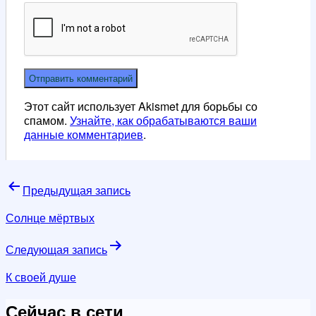
Этот сайт использует Akismet для борьбы со
спамом.
Узнайте, как обрабатываются ваши
данные комментариев
.
Навигация
Предыдущая запись
по
Солнце мёртвых
записям
Следующая запись
К своей душе
Сейчас в сети