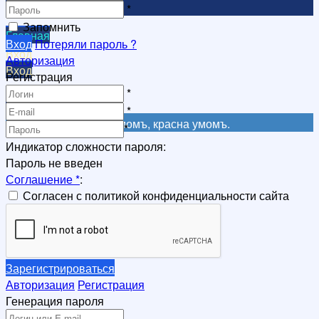
Видеоканал
*
Запомнить
Главная
Вход
Потеряли пароль ?
Вход
Авторизация
Вход
Регистрация
Регистрация
*
Регистрация
*
Не красна книга письмомъ, красна умомъ.
*
Индикатор сложности пароля:
Пароль не введен
Соглашение
*
:
Согласен с политикой конфиденциальности сайта
Зарегистрироваться
Авторизация
Регистрация
Генерация пароля