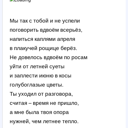
М
ы так с тобой и не успели
поговорить вдвоём всерьёз,
напиться каплями апреля
в плакучей рощице берёз.
Не довелось вдвоём по росам
уйти от летней суеты
и заплести июню в косы
голубоглазые цветы.
Ты уходил от разговора,
считая – время не пришло,
а мне была твоя опора
нужней, чем летнее тепло.