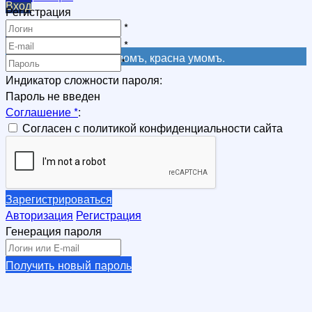
Вход
Регистрация
Регистрация
*
Регистрация
*
Не красна книга письмомъ, красна умомъ.
*
Индикатор сложности пароля:
Пароль не введен
Соглашение
*
:
Согласен с политикой конфиденциальности сайта
Зарегистрироваться
Авторизация
Регистрация
Генерация пароля
Получить новый пароль