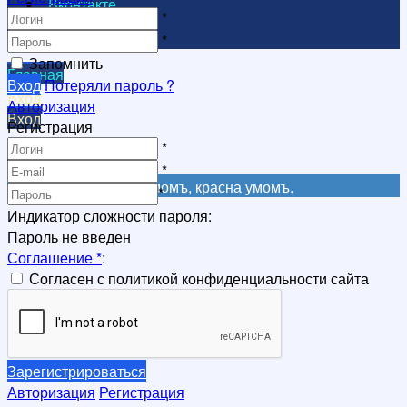
Вконтакте
*
Видеоканал
*
Запомнить
Главная
Вход
Потеряли пароль ?
Вход
Авторизация
Вход
Регистрация
Регистрация
*
Регистрация
*
Не красна книга письмомъ, красна умомъ.
*
Индикатор сложности пароля:
Пароль не введен
Соглашение
*
:
Согласен с политикой конфиденциальности сайта
Зарегистрироваться
Авторизация
Регистрация