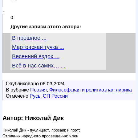
***
-
0
Другие записи этого автора:
В прошлое ...
Мартовская тучка ...
Весенний вздох ...
Всё в нас самих… ...
Опубликовано
06.03.2024
В рубрике
Поэзия
,
Философская и религиозная лирика
Отмечено
Русь
,
СП России
Автор: Николай Дик
Николай Дик - публицист, прозаик и поэт;
Отличник народного просвещения: член