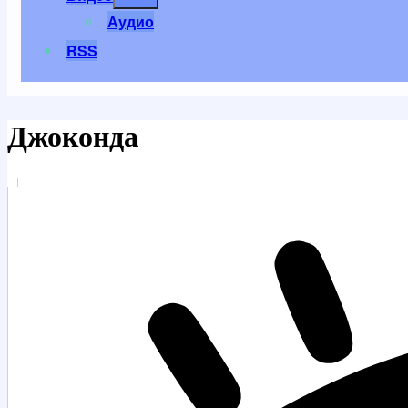
меню
Аудио
RSS
Джоконда