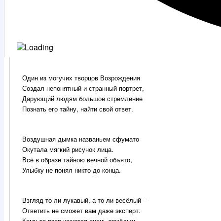
Один из могучих творцов Возрождения
Создал непонятный и странный портрет,
Дарующий людям большое стремление
Познать его тайну, найти свой ответ.
Воздушная дымка названьем сфумато
Окутала мягкий рисунок лица.
Всё в образе тайною вечной объято,
Улыбку не понял никто до конца.
Взгляд то ли лукавый, а то ли весёлый –
Ответить не сможет вам даже эксперт.
Кому-то взор кажется очень тяжёлым,