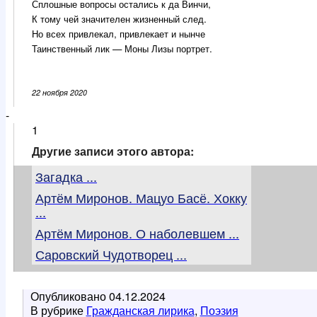
Сплошные вопросы остались к да Винчи,
К тому чей значителен жизненный след.
Но всех привлекал, привлекает и нынче
Таинственный лик — Моны Лизы портрет.
22 ноября 2020
-
1
Другие записи этого автора:
Загадка ...
Артём Миронов. Мацуо Басё. Хокку
...
Артём Миронов. О наболевшем ...
Саровский Чудотворец ...
Опубликовано
04.12.2024
В рубрике
Гражданская лирика
,
Поэзия