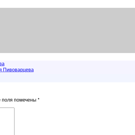
ва
я Пивоварцева
е поля помечены
*