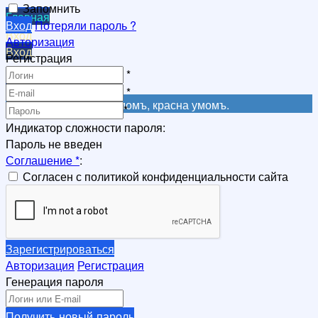
Запомнить
Главная
Вход
Потеряли пароль ?
Вход
Авторизация
Вход
Регистрация
Регистрация
*
Регистрация
*
Не красна книга письмомъ, красна умомъ.
*
Индикатор сложности пароля:
Пароль не введен
Соглашение
*
:
Согласен с политикой конфиденциальности сайта
Зарегистрироваться
Авторизация
Регистрация
Генерация пароля
Получить новый пароль