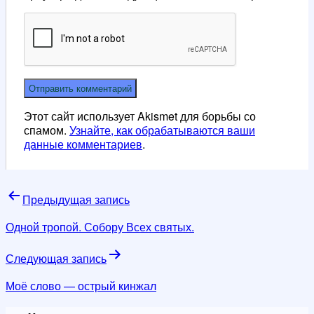
Этот сайт использует Akismet для борьбы со
спамом.
Узнайте, как обрабатываются ваши
данные комментариев
.
Навигация
Предыдущая запись
по
Одной тропой. Собору Всех святых.
записям
Следующая запись
Моё слово — острый кинжал