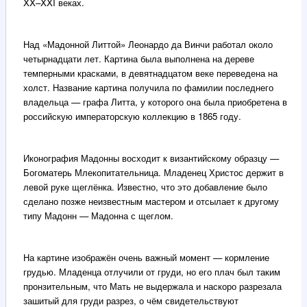
XX–XXI веках.
Над «Мадонной Литтой» Леонардо да Винчи работал около
четырнадцати лет. Картина была выполнена на дереве
темперными красками, в девятнадцатом веке переведена на
холст. Название картина получила по фамилии последнего
владельца — графа Литта, у которого она была приобретена в
российскую императорскую коллекцию в 1865 году.
Иконография Мадонны восходит к византийскому образцу —
Богоматерь Млекопитательница. Младенец Христос держит в
левой руке щеглёнка. Известно, что это добавление было
сделано позже неизвестным мастером и отсылает к другому
типу Мадонн — Мадонна с щеглом.
На картине изображён очень важный момент — кормление
грудью. Младенца отлучили от груди, но его плач был таким
пронзительным, что Мать не выдержала и наскоро разрезала
зашитый для груди разрез, о чём свидетельствуют