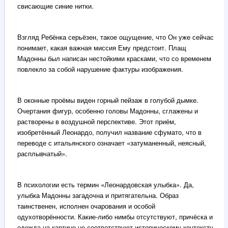
свисающие синие нитки.
Взгляд Ребёнка серьёзен, такое ощущение, что Он уже сейчас
понимает, какая важная миссия Ему предстоит. Плащ
Мадонны был написан нестойкими красками, что со временем
повлекло за собой нарушение фактуры изображения.
В оконные проёмы виден горный пейзаж в голубой дымке.
Очертания фигур, особенно головы Мадонны, сглажены и
растворены в воздушной перспективе. Этот приём,
изобретённый Леонардо, получил название сфумато, что в
переводе с итальянского означает «затуманенный, неясный,
расплывчатый».
В психологии есть термин «Леонардовская улыбка». Да,
улыбка Мадонны загадочна и притягательна. Образ
таинственен, исполнен очарования и особой
одухотворённости. Какие-либо нимбы отсутствуют, причёска и
одежда на картине не соответствуют историческому контексту