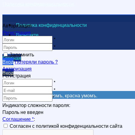
Политика конфиденциальности
Политика конфиденциальности
Авторизация
Регистрация
Вконтакте
*
Видеоканал
*
Запомнить
Главная
Вход
Потеряли пароль ?
Вход
Авторизация
Вход
Регистрация
Регистрация
*
Регистрация
*
Не красна книга письмомъ, красна умомъ.
*
Индикатор сложности пароля:
Пароль не введен
Соглашение
*
:
Согласен с политикой конфиденциальности сайта