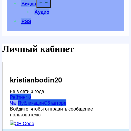
Открыть
Видео
меню
Аудио
RSS
Личный кабинет
kristianbodin20
не в сети 3 года
Рейтинг
0
Чат
Публикации
Об авторе
Войдите, чтобы отправить сообщение
пользователю