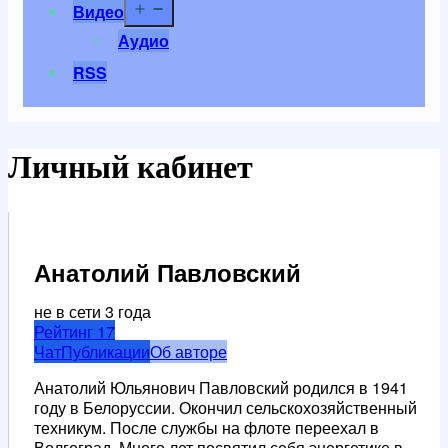
Открыть
Видео
меню
Аудио
RSS
Личный кабинет
Анатолий Павловский
не в сети 3 года
Рейтинг
17
Чат
Публикации
Об авторе
Анатолий Юльянович Павловский родился в 1941
году в Белоруссии. Окончил сельскохозяйственный
техникум. После службы на флоте переехал в
Волгоград. Много лет посвятил себя энергетике в