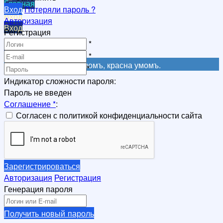
Главная
Вход
Потеряли пароль ?
Вход
Авторизация
Вход
Регистрация
Регистрация
*
Регистрация
*
Не красна книга письмомъ, красна умомъ.
*
Индикатор сложности пароля:
Пароль не введен
Соглашение
*
:
Согласен с политикой конфиденциальности сайта
Зарегистрироваться
Авторизация
Регистрация
Генерация пароля
Получить новый пароль