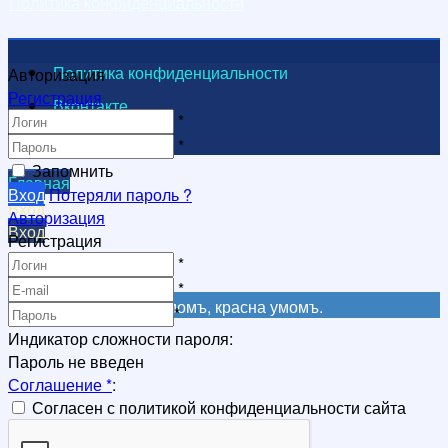
Политика конфиденциальности
Политика конфиденциальности
Авторизация
Регистрация
Вконтакте
*
Видеоканал
*
Запомнить
Главная
Вход
Потеряли пароль ?
Вход
Авторизация
Вход
Регистрация
Регистрация
*
Регистрация
*
Не красна книга письмомъ, красна умомъ.
*
Индикатор сложности пароля:
Пароль не введен
Соглашение
*
:
Согласен с политикой конфиденциальности сайта