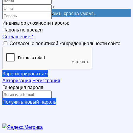
*
Регистрация
*
Не красна книга письмомъ, красна умомъ.
*
Индикатор сложности пароля:
Пароль не введен
Соглашение
*
:
Согласен с политикой конфиденциальности сайта
Зарегистрироваться
Авторизация
Регистрация
Генерация пароля
Получить новый пароль