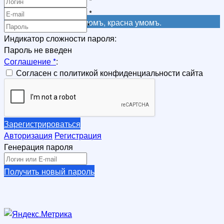
*
Регистрация
*
Не красна книга письмомъ, красна умомъ.
*
Индикатор сложности пароля:
Пароль не введен
Соглашение
*
:
Согласен с политикой конфиденциальности сайта
Зарегистрироваться
Авторизация
Регистрация
Генерация пароля
Получить новый пароль