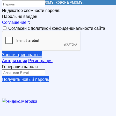
Не красна книга письмомъ, красна умомъ.
*
Индикатор сложности пароля:
Пароль не введен
Соглашение
*
:
Согласен с политикой конфиденциальности сайта
Зарегистрироваться
Авторизация
Регистрация
Генерация пароля
Получить новый пароль