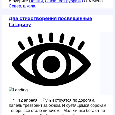
В рубрике
Поэзия
,
Стихи (без рубрики)
Отмечено
Север
,
школа,
Два стихотворения посвященные
Гагарину
1 12 апреля Ручьи струятся по дорогам,
Капель трезвонит за окном. И суетящимся сорокам
Теперь всё стало нипочём. Мальчишки бегают по