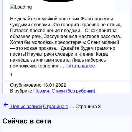
Не делайте помойкой наш язык Жаргонными и
чуждыми словами. Кто говорить красиво не отвык,
Питался просвещения плодами. О, как приятна
образная речь, Заслушаешься мастеров рассказа.
Хотел бы молодёжь предостеречь: Сленг модный
— это новая проказа. Давайте будем грамотно
писать! Научат речи словари и чтение. Когда
начнёшь за книгами зевать, Лишь наберись
Родная
немножечко терпения!…
Читать далее
речь
1
Опубликовано
16.01.2022
В рубрике
Поэзия
,
Стихи (без рубрики)
Пагинация
Новые
записи
Страница 1
…
Страница 3
записей
Сейчас в сети