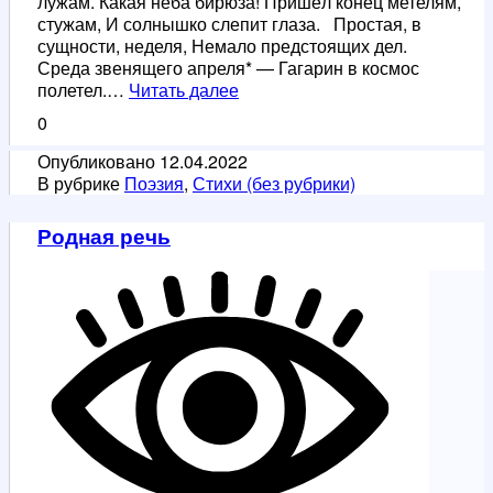
лужам. Какая неба бирюза! Пришёл конец метелям,
стужам, И солнышко слепит глаза. Простая, в
сущности, неделя, Немало предстоящих дел.
Среда звенящего апреля* — Гагарин в космос
Два
полетел.…
Читать далее
стихотворения
0
посвященные
Гагарину
Опубликовано
12.04.2022
В рубрике
Поэзия
,
Стихи (без рубрики)
Родная речь