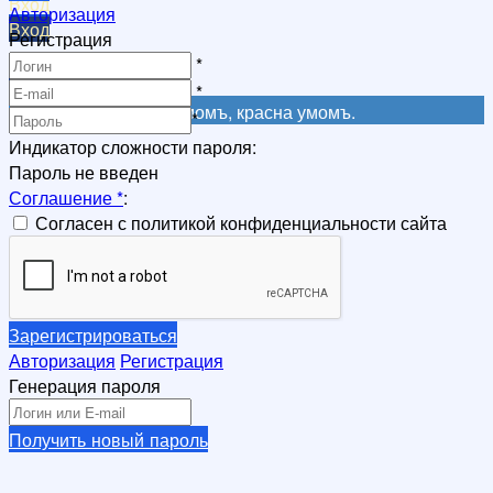
Вход
Авторизация
Вход
Регистрация
Регистрация
*
Регистрация
*
Не красна книга письмомъ, красна умомъ.
*
Индикатор сложности пароля:
Пароль не введен
Соглашение
*
:
Согласен с политикой конфиденциальности сайта
Зарегистрироваться
Авторизация
Регистрация
Генерация пароля
Получить новый пароль