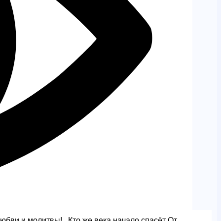
любви и молитвы! Кто же века начало спасёт От