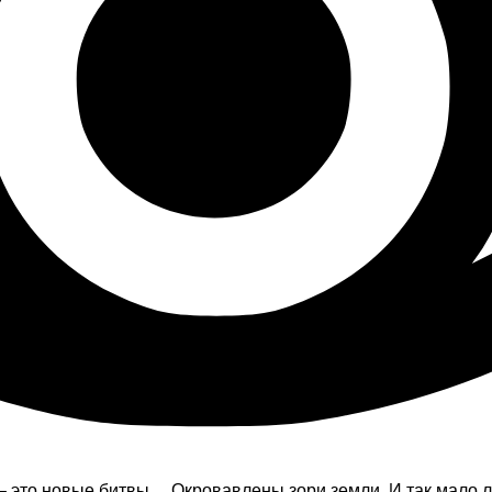
 – это новые битвы… Окровавлены зори земли, И так мало 