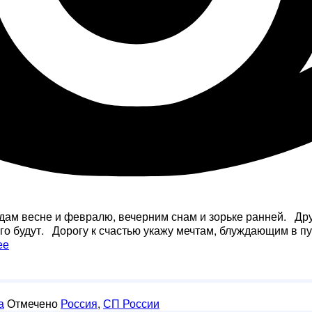
дам весне и февралю, вечерним снам и зорьке ранней. Друз
го будут. Дорогу к счастью укажу мечтам, блуждающим в п
От
ее
души
а
Отмечено
Россия
,
СП России