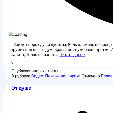
Займёт порок души пустоты, Коль пламень в сердце 
кружит над вязью дум. Красы же звуки очень кротки,
Ищу
залита, Толпою правят…
Читать далее
родной
0
земли
красоты
Опубликовано
25.11.2023
В рубрике
Видео
,
Пейзажная лирика
Отмечено
Белое
От души