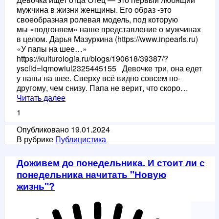
мужчина в жизни женщины. Его образ -это
своеобразная ролевая модель, под которую
мы «подгоняем» наше представление о мужчинах
в целом. Дарья Мазуркина (https://www.inpearls.ru)
«У папы на шее…»
https://kulturologia.ru/blogs/190618/39387/?
ysclid=lqmowiul2325445155 Девочке три, она едет
у папы на шее. Сверху всё видно совсем по-
другому, чем снизу. Папа не верит, что скоро…
Девочка
Читать далее
ищет
1
отца
Опубликовано
19.01.2024
В рубрике
Публицистика
Доживем до понедельника. И стоит ли с
понедельника начитать "Новую
жизнь"?