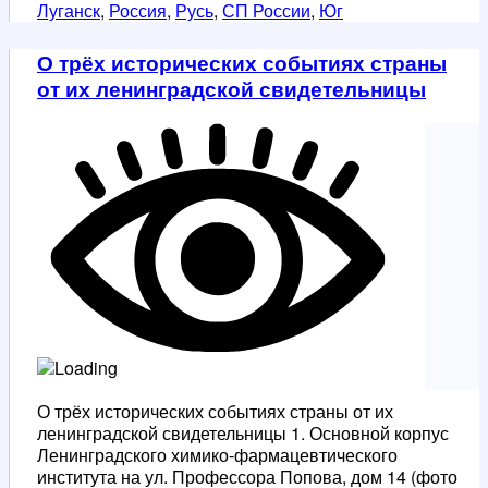
о
Луганск
,
Россия
,
Русь
,
СП России
,
Юг
батюшке
Зосиме
О трёх исторических событиях страны
от их ленинградской свидетельницы
О трёх исторических событиях страны от их
ленинградской свидетельницы 1. Основной корпус
Ленинградского химико-фармацевтического
института на ул. Профессора Попова, дом 14 (фото