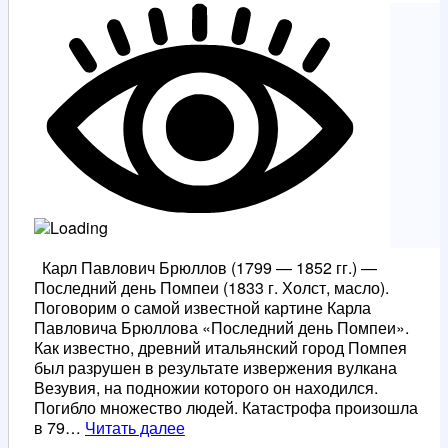
тамбовскими
«волками»
Карл Павлович Брюллов (1799 — 1852 гг.) —
Последний день Помпеи (1833 г. Холст, масло).
Поговорим о самой известной картине Карла
Павловича Брюллова «Последний день Помпеи».
Как известно, древний итальянский город Помпея
был разрушен в результате извержения вулкана
Везувия, на подножии которого он находился.
Погибло множество людей. Катастрофа произошла
Послледний
в 79…
Читать далее
день