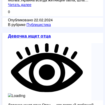
Молва
Читать далее
—
0
слово
русское
Опубликовано
22.02.2024
богатое.
В рубрике
Публицистика
Защитникам
Отечества
Девочка ищет отца
в
годы
ВОВ
посвящается
Девочка ищет отца Отец — это первый любящий