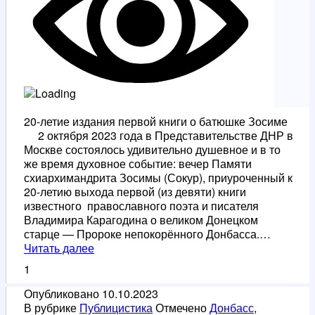
20-летие издания первой книги о батюшке Зосиме
2 октября 2023 года в Представительстве ДНР в
Москве состоялось удивительно душевное и в то
же время духовное событие: вечер Памяти
схиархимандрита Зосимы (Сокур), приуроченный к
20-летию выхода первой (из девяти) книги
известного православного поэта и писателя
Владимира Карагодина о великом Донецком
старце — Пророке непокорённого Донбасса.…
20-
Читать далее
летие
1
издания
первой
Опубликовано
10.10.2023
книги
В рубрике
Публицистика
Отмечено
Донбасс
,