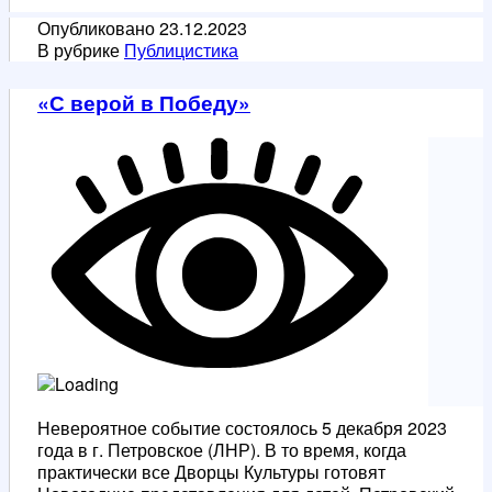
И
Опубликовано
23.12.2023
стоит
В рубрике
Публицистика
ли
с
«С верой в Победу»
понедельника
начитать
"Новую
жизнь"?
Невероятное событие состоялось 5 декабря 2023
года в г. Петровское (ЛНР). В то время, когда
практически все Дворцы Культуры готовят