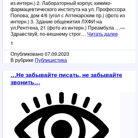
из интерн.) 2. Лабораторный корпус химико-
фармацевтического института на ул. Профессора
Попова, дом 4/6 (угол с Аптекарским пр.) (фото из
интерн.) 3. Здание общежития ЛХФИ на
ул.Рентгена, 21 (фото из интерн.) Преамбула …—
О
Здравствуй, по-вешнему строг…
Читать далее
трёх
1
историч
события
Опубликовано
07.09.2023
страны
В рубрике
Публицистика
от
их
…Не забывайте писать, не забывайте
ленингр
звонить…
свидете