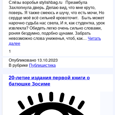
Слёзы воробья stylishbag.ru Преамбула
Захлопнула дверь. Делаю вид, что мне круто,
поверь. Я также смеюсь и шучу, что есть мочи, Но
сердце моё всё сильней кровоточит. Быть может
нарочно судьба нас свела, И я, как студентка, урок
извлекла? Обидеть легко очень сильно словами,
роняя бездумно, подобно цунами. Забрать
невозможно слова униженья, чтоб, как…
Читать
Посвящается
далее
Г.И.Д.
1
Нам
не
Опубликовано
13.10.2023
дано
В рубрике
Публицистика
предугадать,
как
20-летие издания первой книги о
слово
батюшке Зосиме
наше
отзовётся…