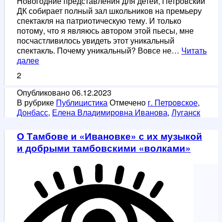
Новогодние представления для детей, Петровский
ДК собирает полный зал школьников на премьеру
спектакля на патриотическую тему. И только
потому, что я являюсь автором этой пьесы, мне
посчастливилось увидеть этот уникальный
спектакль. Почему уникальный? Вовсе не…
Читать
«С
далее
верой
2
в
Победу»
Опубликовано
06.12.2023
В рубрике
Публицистика
Отмечено
г. Петровское
,
Донбасс
,
Елена Владимировна Иванова
,
Луганск
О Тамбове и «Ивановке» с их музыкой
и добрыми тамбовскими «волками»