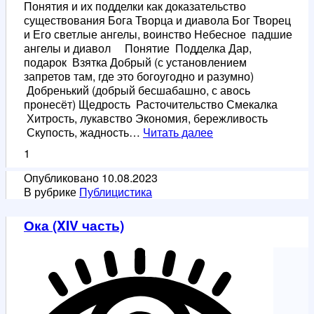
Понятия и их подделки как доказательство
существования Бога Творца и диавола Бог Творец
и Его светлые ангелы, воинство Небесное падшие
ангелы и диавол Понятие Подделка Дар,
подарок Взятка Добрый (с установлением
запретов там, где это богоугодно и разумно)
Добренький (добрый бесшабашно, с авось
пронесёт) Щедрость Расточительство Смекалка
Хитрость, лукавство Экономия, бережливость
Понятия
Скупость, жадность…
Читать далее
и
1
их
подделки
Опубликовано
10.08.2023
В рубрике
Публицистика
Ока (XIV часть)