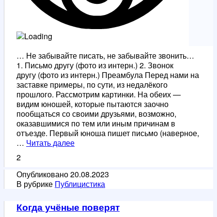
… Не забывайте писать, не забывайте звонить…
1. Письмо другу (фото из интерн.) 2. Звонок
другу (фото из интерн.) Преамбула Перед нами на
заставке примеры, по сути, из недалёкого
прошлого. Рассмотрим картинки. На обеих —
видим юношей, которые пытаются заочно
пообщаться со своими друзьями, возможно,
оказавшимися по тем или иным причинам в
отъезде. Первый юноша пишет письмо (наверное,
…
…
Читать далее
Не
2
забывайте
писать,
Опубликовано
20.08.2023
не
В рубрике
Публицистика
забывайте
звонить…
Когда учёные поверят