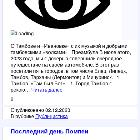
О Тамбове и «Ивановке» с их музыкой и добрыми
тамбовскими «волками» Преамбула В июле этого,
2023 года, мы с дочерью совершили очередное
путешествие на своём автомобиле. В этот раз
посетили пять городов, в том числе Елец, Липецк,
Тамбов, Тарханы (Лермонтов) и Мичуринск. 1.
Тамбов. «Там был Бог». 1. Город Тамбов с
О
рекою…
Читать далее
Тамбове
2
и
«Ивановке»
Опубликовано
02.12.2023
с
В рубрике
Публицистика
их
музыкой
Послледний день Помпеи
и
добрыми