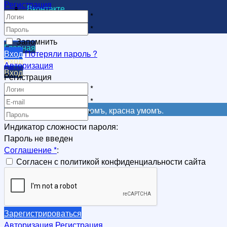
Регистрация
Вконтакте
*
Видеоканал
*
Запомнить
Главная
Вход
Потеряли пароль ?
Вход
Авторизация
Вход
Регистрация
Регистрация
*
Регистрация
*
Не красна книга письмомъ, красна умомъ.
*
Индикатор сложности пароля:
Пароль не введен
Соглашение
*
:
Согласен с политикой конфиденциальности сайта
Зарегистрироваться
Авторизация
Регистрация