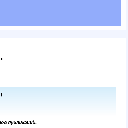
те
ц
ров публикаций.