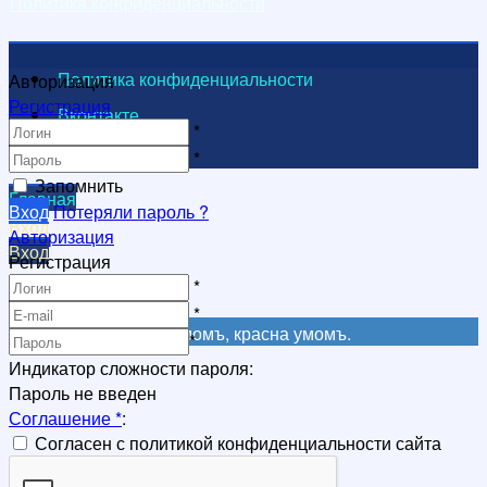
Политика конфиденциальности
Политика конфиденциальности
Авторизация
Регистрация
Вконтакте
*
Видеоканал
*
Запомнить
Главная
Вход
Потеряли пароль ?
Вход
Авторизация
Вход
Регистрация
Регистрация
*
Регистрация
*
Не красна книга письмомъ, красна умомъ.
*
Индикатор сложности пароля:
Пароль не введен
Соглашение
*
:
Согласен с политикой конфиденциальности сайта