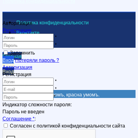
Политика конфиденциальности
Политика конфиденциальности
Авторизация
Регистрация
Вконтакте
*
Видеоканал
*
Запомнить
Главная
Вход
Потеряли пароль ?
Вход
Авторизация
Вход
Регистрация
Регистрация
*
Регистрация
*
Не красна книга письмомъ, красна умомъ.
*
Индикатор сложности пароля:
Пароль не введен
Соглашение
*
:
Согласен с политикой конфиденциальности сайта