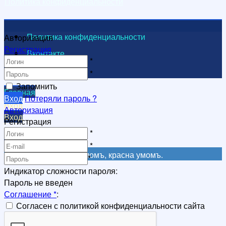
Политика конфиденциальности
Политика конфиденциальности
Авторизация
Регистрация
Вконтакте
*
Видеоканал
*
Запомнить
Главная
Вход
Потеряли пароль ?
Вход
Авторизация
Вход
Регистрация
Регистрация
*
Регистрация
*
Не красна книга письмомъ, красна умомъ.
*
Индикатор сложности пароля:
Пароль не введен
Соглашение
*
:
Согласен с политикой конфиденциальности сайта