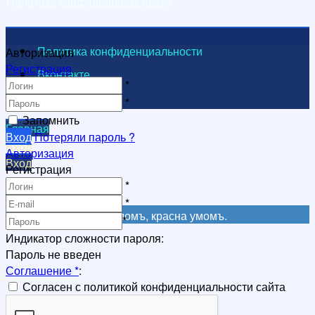
Политика конфиденциальности
Политика конфиденциальности
Авторизация
Регистрация
Вконтакте
*
Видеоканал
*
Запомнить
Главная
Вход
Потеряли пароль ?
Вход
Авторизация
Вход
Регистрация
Регистрация
*
Регистрация
*
Не красна книга письмомъ, красна умомъ.
*
Индикатор сложности пароля:
Пароль не введен
Соглашение
*
:
Согласен с политикой конфиденциальности сайта