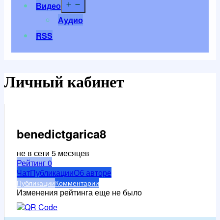
Открыть
Видео
меню
Аудио
RSS
Личный кабинет
benedictgarica8
не в сети 5 месяцев
Рейтинг
0
Чат
Публикации
Об авторе
Публикации
Комментарии
Изменения рейтинга еще не было