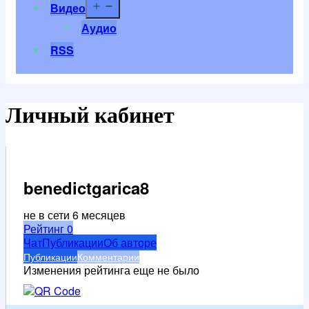
Открыть
Видео
меню
Аудио
RSS
Личный кабинет
benedictgarica8
не в сети 6 месяцев
Рейтинг
0
Чат
Публикации
Об авторе
Публикации
Комментарии
Изменения рейтинга еще не было