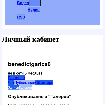
Открыть
Видео
меню
Аудио
RSS
Личный кабинет
benedictgarica8
не в сети 5 месяцев
Рейтинг
0
Чат
Публикации
Об авторе
Записи
Галереи
Опубликованные "Галереи"