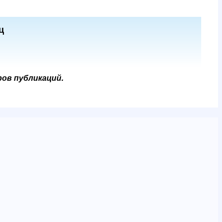
ц
ров публикаций.