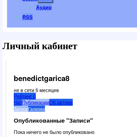
меню
Аудио
RSS
Личный кабинет
benedictgarica8
не в сети 5 месяцев
Рейтинг
0
Чат
Публикации
Об авторе
Записи
Галереи
Опубликованные "Записи"
Пока ничего не было опубликовано