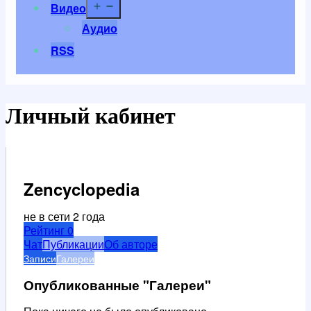
Открыть
Видео
меню
Аудио
RSS
Личный кабинет
Zencyclopedia
не в сети 2 года
Рейтинг
0
Чат
Публикации
Об авторе
Записи
Галереи
Опубликованные "Галереи"